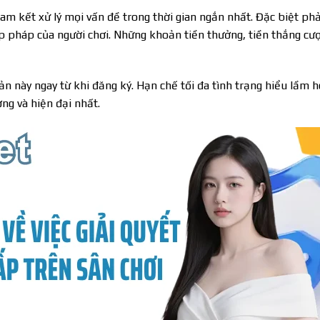
 cam kết xử lý mọi vấn đề trong thời gian ngắn nhất. Đặc biệt ph
ợp pháp của người chơi. Những khoản tiền thưởng, tiền thắng cư
ản này ngay từ khi đăng ký. Hạn chế tối đa tình trạng hiểu lầm 
ng và hiện đại nhất.