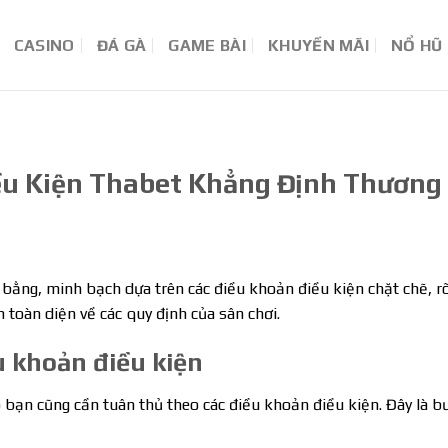
CASINO
ĐÁ GÀ
GAME BÀI
KHUYẾN MÃI
NỔ HŨ
ều Kiện Thabet Khẳng Định Thương
 bằng, minh bạch dựa trên các điều khoản điều kiện chặt chẽ, r
n toàn diện về các quy định của sân chơi.
u khoản điều kiện
ào bạn cũng cần tuân thủ theo các điều khoản điều kiện. Đây là 