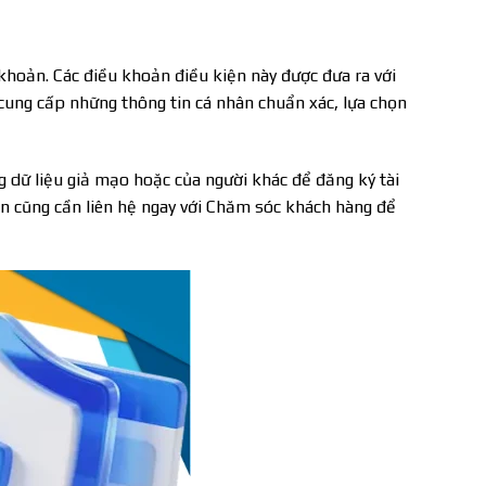
i khoản. Các điều khoản điều kiện này được đưa ra với
ung cấp những thông tin cá nhân chuẩn xác, lựa chọn
g dữ liệu giả mạo hoặc của người khác để đăng ký tài
Bạn cũng cần liên hệ ngay với Chăm sóc khách hàng để