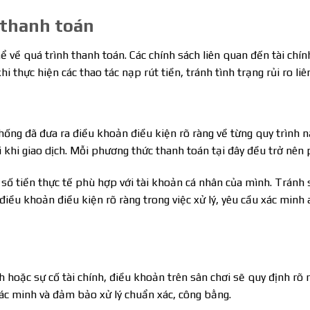
c thanh toán
ể về quá trình thanh toán. Các chính sách liên quan đến tài chí
i thực hiện các thao tác nạp rút tiền, tránh tình trạng rủi ro li
hống đã đưa ra điều khoản điều kiện rõ ràng về từng quy trình n
khi giao dịch. Mỗi phương thức thanh toán tại đây đều trở nên
ề số tiền thực tế phù hợp với tài khoản cá nhân của mình. Trán
điều khoản điều kiện rõ ràng trong việc xử lý, yêu cầu xác minh 
hoặc sự cố tài chính, điều khoản trên sân chơi sẽ quy định rõ r
xác minh và đảm bảo xử lý chuẩn xác, công bằng.