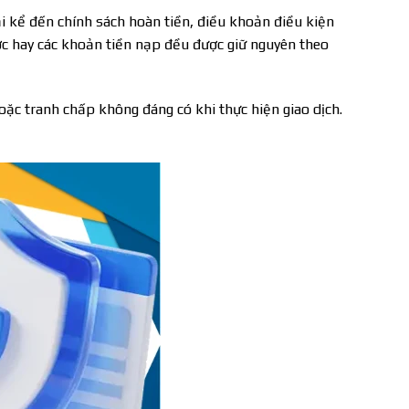
ải kể đến chính sách hoàn tiền, điều khoản điều kiện
ợc hay các khoản tiền nạp đều được giữ nguyên theo
hoặc tranh chấp không đáng có khi thực hiện giao dịch.