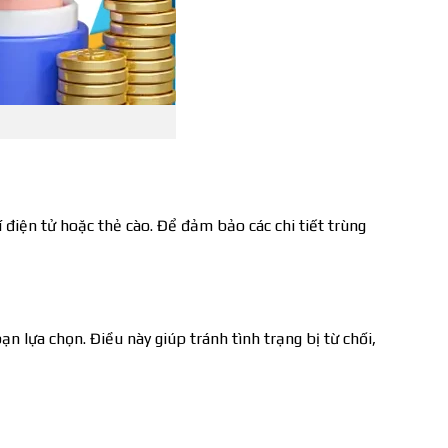
 điện tử hoặc thẻ cào. Để đảm bảo các chi tiết trùng
 lựa chọn. Điều này giúp tránh tình trạng bị từ chối,