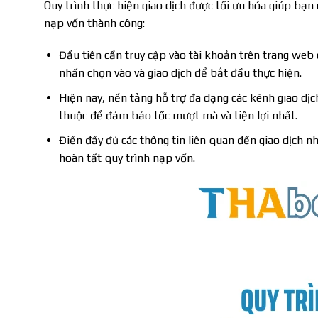
Quy trình thực hiện giao dịch được tối ưu hóa giúp bạn
nạp vốn thành công:
Đầu tiên cần truy cập vào tài khoản trên trang web 
nhấn chọn vào và giao dịch để bắt đầu thực hiện.
Hiện nay, nền tảng hỗ trợ đa dạng các kênh giao dịc
thuộc để đảm bảo tốc mượt mà và tiện lợi nhất.
Điền đầy đủ các thông tin liên quan đến giao dịch n
hoàn tất quy trình nạp vốn.