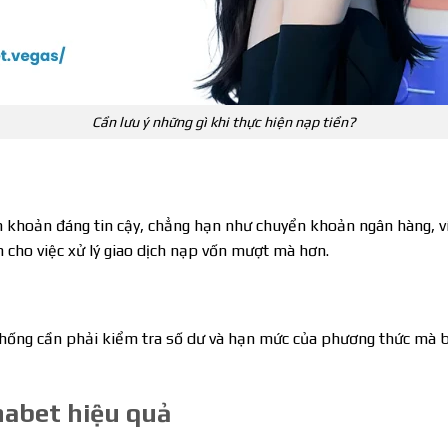
Cần lưu ý những gì khi thực hiện nạp tiền?
n khoản đáng tin cậy, chẳng hạn như chuyển khoản ngân hàng, ví
 cho việc xử lý giao dịch nạp vốn mượt mà hơn.
thống cần phải kiểm tra số dư và hạn mức của phương thức mà bạn
habet hiệu quả