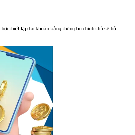
chơi thiết lập tài khoản bằng thông tin chính chủ sẽ hỗ