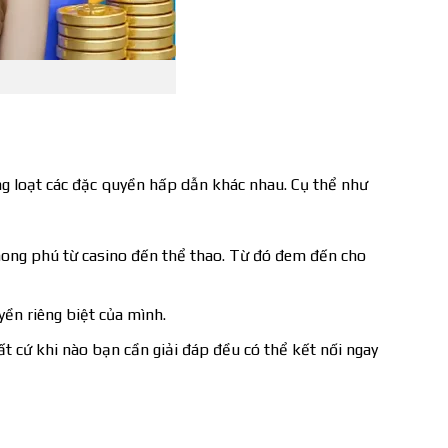
ng loạt các đặc quyền hấp dẫn khác nhau. Cụ thể như
hong phú từ casino đến thể thao. Từ đó đem đến cho
yền riêng biệt của mình.
 cứ khi nào bạn cần giải đáp đều có thể kết nối ngay