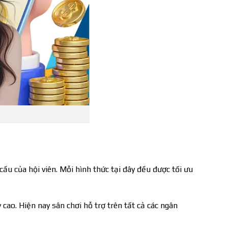
ầu của hội viên. Mỗi hình thức tại đây đều được tối ưu
ao. Hiện nay sân chơi hỗ trợ trên tất cả các ngân