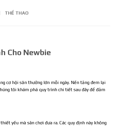
THỂ THAO
ành Cho Newbie
ùng cơ hội săn thưởng lớn mỗi ngày. Nền tảng đem lại
chúng tôi khám phá quy trình chi tiết sau đây để đảm
thiết yếu mà sân chơi đưa ra. Các quy định này không