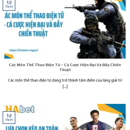
12
Th11
Các Môn Thể Thao Điện Tử – Cá Cược Hiện Đại Và Đầy Chiến
Thuật
Các môn thể thao điện tử đang trở thành tâm điểm của làng giải trí
[...]
12
Th11