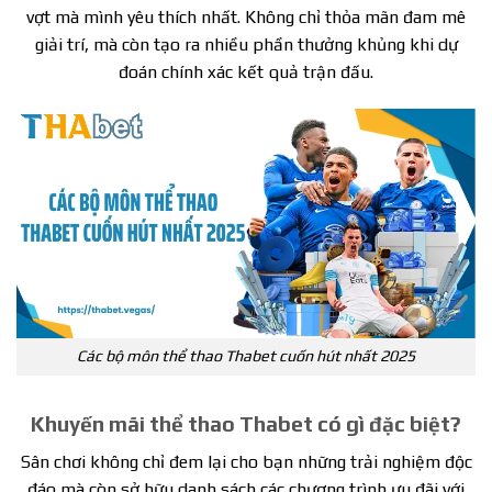
vợt mà mình yêu thích nhất. Không chỉ thỏa mãn đam mê
giải trí, mà còn tạo ra nhiều phần thưởng khủng khi dự
đoán chính xác kết quả trận đấu.
Các bộ môn thể thao Thabet cuốn hút nhất 2025
Khuyến mãi thể thao Thabet có gì đặc biệt?
Sân chơi không chỉ đem lại cho bạn những trải nghiệm độc
đáo mà còn sở hữu danh sách các chương trình ưu đãi với