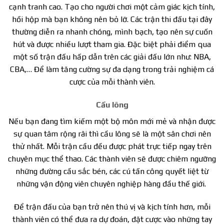
cạnh tranh cao. Tạo cho người chơi một cảm giác kịch tính,
hồi hộp mà bạn không nên bỏ lỡ. Các trận thi đấu tại đây
thường diễn ra nhanh chóng, mình bạch, tạo nên sự cuốn
hút và được nhiều lượt tham gia. Đặc biệt phải điểm qua
một số trận đấu hấp dẫn trên các giải đấu lớn như: NBA,
CBA,… Để làm tăng cường sự đa dạng trong trải nghiệm cá
cược của mỗi thành viên.
Cầu lông
Nếu bạn đang tìm kiếm một bộ môn mới mẻ và nhận được
sự quan tâm rộng rãi thì cầu lông sẽ là một sân chơi nên
thử nhất. Mỗi trận cầu đều được phát trực tiếp ngay trên
chuyên mục thể thao. Các thành viên sẽ được chiêm ngưỡng
những đường cầu sắc bén, các cú tấn công quyết liệt từ
những vận động viên chuyên nghiệp hàng đầu thế giới.
Để trận đấu của bạn trở nên thú vị và kịch tính hơn, mỗi
thành viên có thể đưa ra dự đoán, đặt cược vào những tay