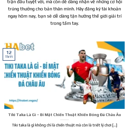
trận đấu tuyệt vời, mà còn dễ dàng nhận về những cơ hội
trúng thưởng cho bản thân mình. Hãy đăng ký tài khoản
ngay hôm nay, bạn sẽ dễ dàng tận hưởng thế giới giải trí
trong tầm tay.
12
Th11
Tiki Taka Là Gì – Bí Mật Chiến Thuật Khiến Bóng Đá Châu Âu
Tiki taka là gì không chỉ là chiến thuật mà còn là triết lý chơi [...]