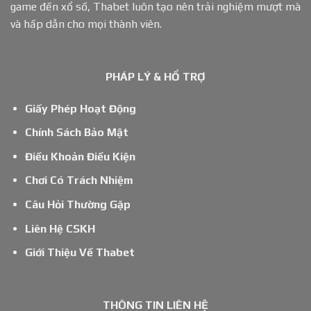
game đến xổ số, Thabet luôn tạo nên trải nghiệm mượt mà
và hấp dẫn cho mọi thành viên.
PHÁP LÝ & HỔ TRỢ
Giấy Phép Hoạt Động
Chính Sách Bảo Mật
Điều Khoản Điều Kiện
Chơi Có Trách Nhiệm
Câu Hỏi Thường Gặp
Liên Hệ CSKH
Giới Thiệu Về Thabet
THÔNG TIN LIÊN HỆ