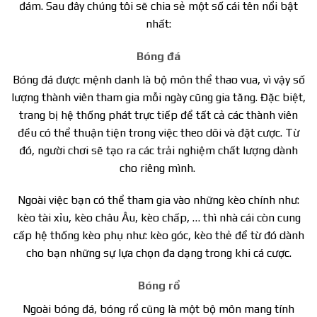
đám. Sau đây chúng tôi sẽ chia sẻ một số cái tên nổi bật
nhất:
Bóng đá
Bóng đá được mệnh danh là bộ môn thể thao vua, vì vậy số
lượng thành viên tham gia mỗi ngày cũng gia tăng. Đặc biệt,
trang bị hệ thống phát trực tiếp để tất cả các thành viên
đều có thể thuận tiện trong việc theo dõi và đặt cược. Từ
đó, người chơi sẽ tạo ra các trải nghiệm chất lượng dành
cho riêng mình.
Ngoài việc bạn có thể tham gia vào những kèo chính như:
kèo tài xỉu, kèo châu Âu, kèo chấp, … thì nhà cái còn cung
cấp hệ thống kèo phụ như: kèo góc, kèo thẻ để từ đó dành
cho bạn những sự lựa chọn đa dạng trong khi cá cược.
Bóng rổ
Ngoài bóng đá, bóng rổ cũng là một bộ môn mang tính