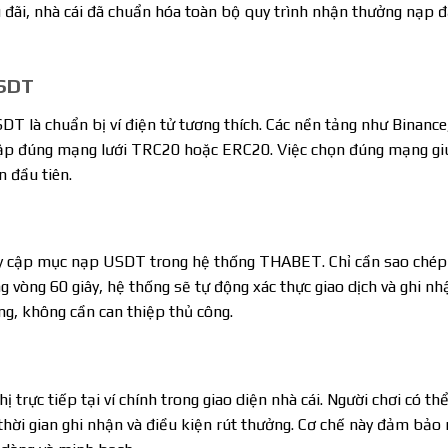
u đãi, nhà cái đã chuẩn hóa toàn bộ quy trình nhận thưởng nạp
USDT
T là chuẩn bị ví điện tử tương thích. Các nền tảng như Binanc
 lập đúng mạng lưới TRC20 hoặc ERC20. Việc chọn đúng mạng g
n đầu tiên.
ruy cập mục nạp USDT trong hệ thống THABET. Chỉ cần sao chép đ
ng vòng 60 giây, hệ thống sẽ tự động xác thực giao dịch và ghi n
ng, không cần can thiệp thủ công.
 trực tiếp tại ví chính trong giao diện nhà cái. Người chơi có th
hời gian ghi nhận và điều kiện rút thưởng. Cơ chế này đảm bảo