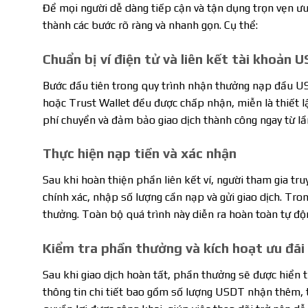
Để mọi người dễ dàng tiếp cận và tận dụng trọn vẹn ư
thành các bước rõ ràng và nhanh gọn. Cụ thể:
Chuẩn bị ví điện tử và liên kết tài khoản 
Bước đầu tiên trong quy trình nhận thưởng nạp đầu USD
hoặc Trust Wallet đều được chấp nhận, miễn là thiết
phí chuyển và đảm bảo giao dịch thành công ngay từ lầ
Thực hiện nạp tiền và xác nhận
Sau khi hoàn thiện phần liên kết ví, người tham gia t
chính xác, nhập số lượng cần nạp và gửi giao dịch. Tro
thưởng. Toàn bộ quá trình này diễn ra hoàn toàn tự độ
Kiểm tra phần thưởng và kích hoạt ưu đãi
Sau khi giao dịch hoàn tất, phần thưởng sẽ được hiển thị
thông tin chi tiết bao gồm số lượng USDT nhận thêm, t