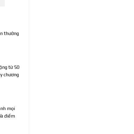
ần thưởng
ộng từ 50
ùy chương
inh mọi
là điểm