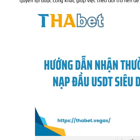
quyền lợi được công khai, giúp việc theo dõi trở nên d