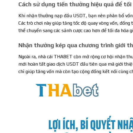
Cách sử dụng tiền thưởng hiệu quả để tối 
Khi nhận thưởng nạp đầu USDT, bạn nên phân bổ vốn hợ
Các trò chơi này giúp tăng tốc độ quay vòng vốn, đồng t
thể chuyển sang các sảnh cược cao hơn để tối đa hóa gi
Nhận thưởng kép qua chương trình giới th
Ngoài ra, nhà cái THABET còn mở rộng cơ hội nhận th
mới hoàn tất giao dịch USDT đầu tiên qua mã giới th
chỉ giúp tăng vốn mà còn tạo cộng đồng kết nối cùng chi