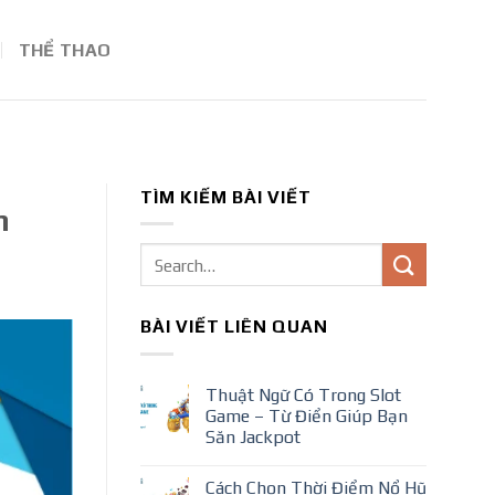
THỂ THAO
TÌM KIẾM BÀI VIẾT
n
BÀI VIẾT LIÊN QUAN
Thuật Ngữ Có Trong Slot
Game – Từ Điển Giúp Bạn
Săn Jackpot
Cách Chọn Thời Điểm Nổ Hũ