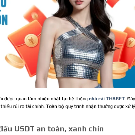
i được quan tâm nhiều nhất tại hệ thống
nhà cái THABET
. Đây
thiểu rủi ro tài chính. Toàn bộ quy trình nhận thưởng được xử lý
đầu USDT an toàn, xanh chín