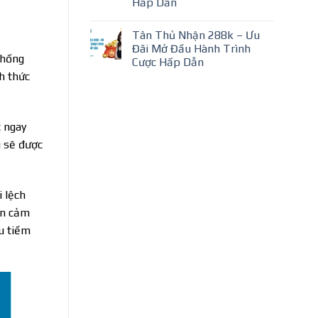
Hấp Dẫn
Tân Thủ Nhận 288k – Ưu
Đãi Mở Đầu Hành Trình
thống
Cược Hấp Dẫn
h thức
c ngay
g sẽ được
i lệch
òn cảm
u tiềm