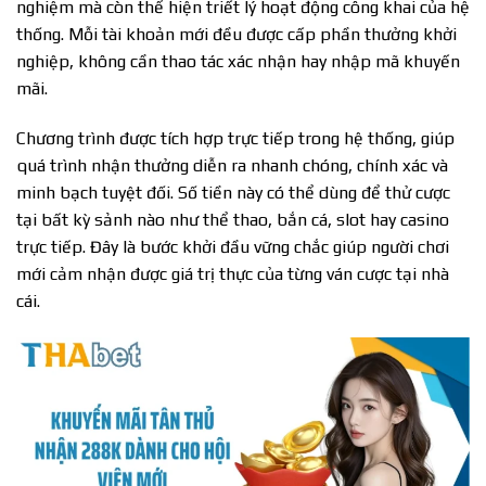
nghiệm mà còn thể hiện triết lý hoạt động công khai của hệ
thống. Mỗi tài khoản mới đều được cấp phần thưởng khởi
nghiệp, không cần thao tác xác nhận hay nhập mã khuyến
mãi.
Chương trình được tích hợp trực tiếp trong hệ thống, giúp
quá trình nhận thưởng diễn ra nhanh chóng, chính xác và
minh bạch tuyệt đối. Số tiền này có thể dùng để thử cược
tại bất kỳ sảnh nào như thể thao, bắn cá, slot hay casino
trực tiếp. Đây là bước khởi đầu vững chắc giúp người chơi
mới cảm nhận được giá trị thực của từng ván cược tại nhà
cái.