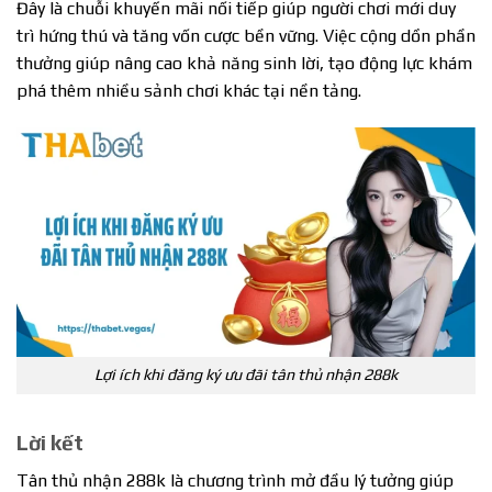
Đây là chuỗi khuyến mãi nối tiếp giúp người chơi mới duy
trì hứng thú và tăng vốn cược bền vững. Việc cộng dồn phần
thưởng giúp nâng cao khả năng sinh lời, tạo động lực khám
phá thêm nhiều sảnh chơi khác tại nền tảng.
Lợi ích khi đăng ký ưu đãi tân thủ nhận 288k
Lời kết
Tân thủ nhận 288k là chương trình mở đầu lý tưởng giúp