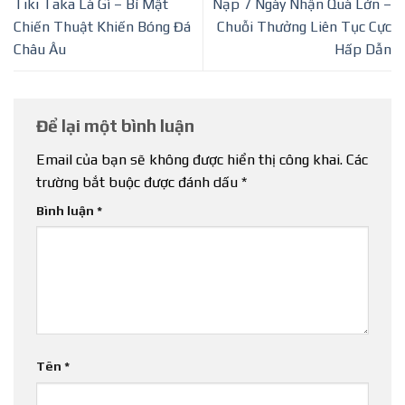
Tiki Taka Là Gì – Bí Mật
Nạp 7 Ngày Nhận Quà Lớn –
Chiến Thuật Khiến Bóng Đá
Chuỗi Thưởng Liên Tục Cực
Châu Âu
Hấp Dẫn
Để lại một bình luận
Email của bạn sẽ không được hiển thị công khai.
Các
trường bắt buộc được đánh dấu
*
Bình luận
*
Tên
*