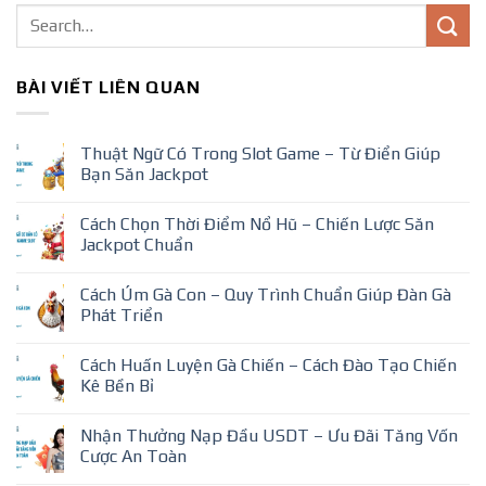
BÀI VIẾT LIÊN QUAN
Thuật Ngữ Có Trong Slot Game – Từ Điển Giúp
Bạn Săn Jackpot
Cách Chọn Thời Điểm Nổ Hũ – Chiến Lược Săn
Jackpot Chuẩn
Cách Úm Gà Con – Quy Trình Chuẩn Giúp Đàn Gà
Phát Triển
Cách Huấn Luyện Gà Chiến – Cách Đào Tạo Chiến
Kê Bền Bỉ
Nhận Thưởng Nạp Đầu USDT – Ưu Đãi Tăng Vốn
Cược An Toàn