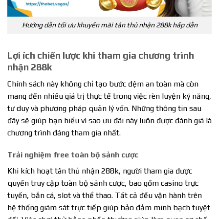
Hướng dẫn tối ưu khuyến mãi tân thủ nhận 288k hấp dẫn
Lợi ích chiến lược khi tham gia chương trình
nhận 288k
Chính sách này không chỉ tạo bước đệm an toàn mà còn
mang đến nhiều giá trị thực tế trong việc rèn luyện kỹ năng,
tư duy và phương pháp quản lý vốn. Những thông tin sau
đây sẽ giúp bạn hiểu vì sao ưu đãi này luôn được đánh giá là
chương trình đáng tham gia nhất.
Trải nghiệm free toàn bộ sảnh cược
Khi kích hoạt tân thủ nhận 288k, người tham gia được
quyền truy cập toàn bộ sảnh cược, bao gồm casino trực
tuyến, bắn cá, slot và thể thao. Tất cả đều vận hành trên
hệ thống giám sát trực tiếp giúp bảo đảm minh bạch tuyệt