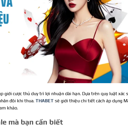
giới cược thủ duy trì lợi nhuận dài hạn. Dựa trên quy luật xác 
hân đôi khi thua.
THABET
sẽ giới thiệu chi tiết cách áp dụng M
ham khảo.
le mà bạn cần biết