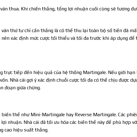
ván thua. Khi chiến thắng, tổng lợi nhuận cuối cùng sẽ tương đư
ván thứ tư chỉ cần thắng là có thể thu lại toàn bộ số tiền đã mấ
nên xác định mức cược tối thiểu và tối đa trước khi áp dụng để 
ng trực tiếp đến hiệu quả của hệ thống Martingale. Nếu giới hạn
vốn. Nhà cái gợi ý xác định chuỗi cược tối đa có thể chịu được dự
án đoạn giữa chừng.
u biến thể như Mini-Martingale hay Reverse Martingale. Các phi
 lợi nhuận. Nhà cái đã tối ưu hóa các biến thể này để phù hợp vớ
g cao hiệu suất thắng.