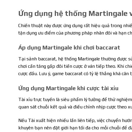
Ứng dụng hệ thống Martingale v
Chiến thuật này được ứng dụng rất hiệu quả trong nhiề
tận dụng ưu điểm của phương pháp nhân đôi và hạn chế 
Áp dụng Martingale khi chơi baccarat
Tại sảnh baccarat, hệ thống Martingale thường được sử
chơi cần tăng gấp đôi tiền cược ở ván tiếp theo. Khi c
cược đầu. Lưu ý, game baccarat có tỷ lệ thắng khá cân 
Ứng dụng Martingale khi cược tài xỉu
Tài xỉu trực tuyến là siêu phẩm lý tưởng để thử nghiệm
quan sát chuỗi kết quả và điều chỉnh nhịp cược theo x
Nếu Tài xuất hiện nhiều lần liên tiếp, việc chuyển hướn
khuyên bạn nên đặt giới hạn tối đa cho mỗi chuỗi để đ