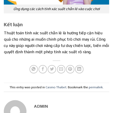
Ứng dụng các cách tính xác suất chẵn lẻ vào cuộc chơi
Kết luận
Thuật toán tính xác suất chẵn lẻ là hướng tiếp cận hiệu
quả cho những ai muốn chinh phục trò chơi may rủi. Công
cụ này giúp người chơi nâng cấp tư duy chiến lược, biến mỗi
quyết định thành một phép tính xác suất rõ ràng.
This entry was posted in
Casino Thabet
. Bookmark the
permalink
.
ADMIN