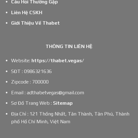
Câu Hỏi Thường Gặp
Liên Hệ CSKH
Giới Thiệu Về Thabet
THÔNG TIN LIÊN HỆ
Website:
https://thabet.vegas/
SĐT : 0986321636
Zipcode : 700000
Email :
adthabetvegas@gmail.com
Sơ Đồ Trang Web :
Sitemap
Địa Chỉ : 121 Thống Nhất, Tân Thành, Tân Phú, Thành
phố Hồ Chí Minh, Việt Nam