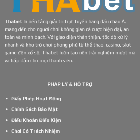
Thabet
là nền tảng giải trí trực tuyến hàng đầu châu Á,
mang đến cho người chơi không gian cá cược hiện đại, an
toàn và minh bạch. Với giao diện thân thiện, tốc độ xử lý
nhanh và kho trò chơi phong phú từ thể thao, casino, slot
game đến xổ số, Thabet luôn tạo nên trải nghiệm mượt mà
và hấp dẫn cho mọi thành viên.
PHÁP LÝ & HỔ TRỢ
Giấy Phép Hoạt Động
Chính Sách Bảo Mật
Điều Khoản Điều Kiện
Chơi Có Trách Nhiệm